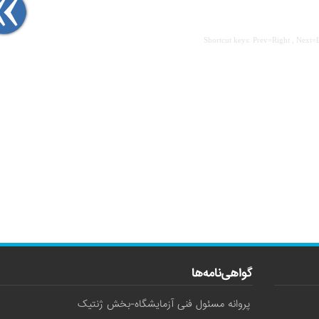
Shortcut keys: Prev=Right , Next=
گواهی‌نامه‌ها
پروانه مسئول فنی آزمایشگاه-بخش ژنتیک