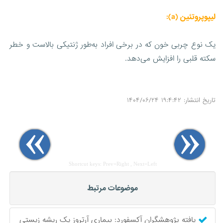
لیپوپروتئین (a):
یک نوع چربی خون که در برخی افراد به‌طور ژنتیکی بالاست و خطر
سکته قلبی را افزایش می‌دهد.
تاریخ انتشار: ۱۹:۴:۴۲ ۱۴۰۴/۰۶/۲۴
Shortcut keys: Prev=Right , Next=Left
موضوعات مرتبط
یافته پژوهشگران آکسفورد: بیماری آرتروز یک ریشه زیستی