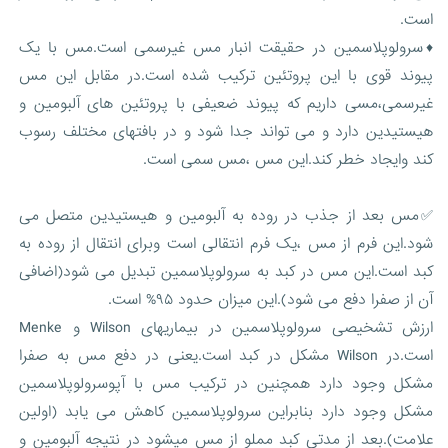
است.
♦️سرولوپلاسمین در حقیقت انبار مس غیرسمی است.مس با یک
پیوند قوی با این پروتئین ترکیب شده است.در مقابل این مس
غیرسمی،مسی داریم که پیوند ضعیفی با پروتئین های آلبومین و
هیستیدین دارد و می تواند جدا شود و در بافتهای مختلف رسوب
کند وایجاد خطر کند.این مس ،مس سمی است.
✅مس بعد از جذب در روده به آلبومین و هیستیدین متصل می
شود.این فرم از مس ،یک فرم انتقالی است وبرای انتقال از روده به
کبد است.این مس در کبد به سرولوپلاسمین تبدیل می شود(اضافی
آن از صفرا دفع می شود).این میزان حدود ۹۵% است.
ارزش تشخیصی سرولوپلاسمین در بیماریهای Wilson و Menke
است.در Wilson مشکل در کبد است.یعنی در دفع مس به صفرا
مشکل وجود دارد همچنین در ترکیب مس با آپوسرولوپلاسمین
مشکل وجود دارد بنابراین سرولوپلاسمین کاهش می یابد (اولین
علامت).بعد از مدتی کبد مملو از مس میشود در نتیجه آلبومین و