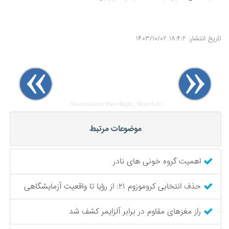
تاریخ انتشار: ۱۸:۴:۲ ۱۴۰۳/۱۰/۰۲
Shortcut keys: Prev=Right , Next=Left
موضوعات مرتبط
اهمیت گروه خونی های نادر
حذف انتخابی کروموزوم ۲۱: از رؤیا تا واقعیت آزمایشگاهی
راز مغزهای مقاوم در برابر آلزایمر کشف شد