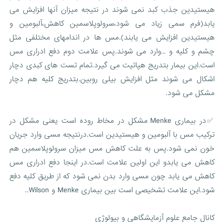
هیستیدین جذب کبد نمی شوند در نتیجه میزان آنها افزایش می
یابد(فرم سمی زیاد می شود،سرولوپلاسمین کاهش،آلبومین و
هیستیدین افزایش می یابند).مس ها در اندامهای مختلفی مثل
چشم و کلیه و …وارد می شوند.پس علامت دوم دفع ادراری مس
است.این بیمار بتدریج هپاتیت می گیرد.تمام تست های کبدی دچار
اشکال می شوند مثل افزایش بیلی روبین.بتدریج کلیه هم دچار
مشکل می شود.
✅در بیماری Menke مشکل در مخاط روده است یعنی مشکل در
ترکیب مس با آلبومین و هیستیدین است.درنتیجه مسی وارد جریان
خون نمی شود.پس به علت کاهش مس میزان سرولوپلاسمین هم
کاهش می یابدو این اولین علامت است.در اینجا دفع ادراری مس
کاهش می یابد چون مسی وارد بدن نمی شود که از طریق کلیه دفع
شود.این علامت تشخیصی است بین بیماری Menke و Wilson..
کانال جامع علوم آزمایشگاهی و بیولوژی