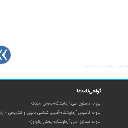
Shortcut keys: Prev=Right , Next=
گواهی‌نامه‌ها
پروانه مسئول فنی آزمایشگاه-بخش ژنتیک
پروانه تأسیس آزمایشگاه-آسیب شناسی بالینی و تشریحی - ژن
پروانه مسئول فنی آزمایشگاه-بخش پاتولوژی