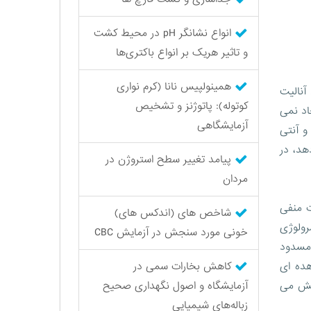
انواع نشانگر pH در محیط کشت
و تاثیر هریک بر انواع باکتری‌ها
همینولپیس نانا (کرم نواری
آنالیت
کوتوله): پاتوژنز و تشخیص
اد نمی
آزمایشگاهی
و آنتی
هد، در
پیامد تغییر سطح استروژن در
مردان
ه آزمایشات منفی
شاخص های (اندکس های)
رولوژی
خونی مورد سنجش در آزمایش CBC
 مسدود
هده ای
کاهش بخارات سمی در
اهش می
آزمایشگاه و اصول نگهداری صحیح
زباله‌های شیمیایی