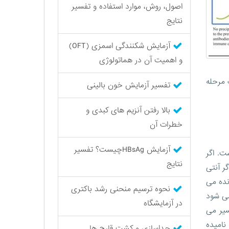
اصول، روش، موارد استفاده و تفسیر
نتایج
آزمایش شکنندگی اسمزی (OFT)
و اهمیت آن در هماتولوژی
 مرحله
تفسیر آزمایش خون بالینی
بالا رفتن آنزیم های کبدی و
خطرات آن
آزمایش HBsAgچیست؟ تفسیر
ت. اگر
نتایج
ر آنتی
نده می
نحوه ترسیم منحنی رشد باکتری
می شود
در آزمایشگاه
سیر می
نامیده
جداسازی و کشت قارچ ها