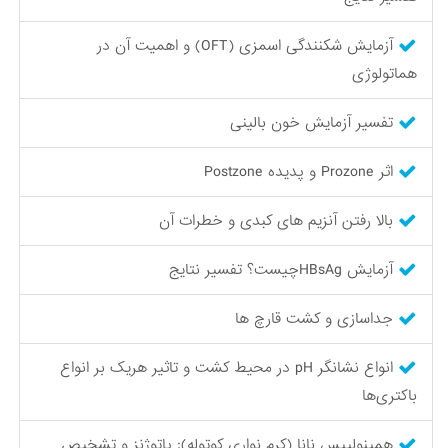
آزمایش شکنندگی اسمزی (OFT) و اهمیت آن در
هماتولوژی
تفسیر آزمایش خون بالینی
اثر Prozone و پدیده Postzone
بالا رفتن آنزیم های کبدی و خطرات آن
آزمایش HBsAgچیست؟ تفسیر نتایج
جداسازی و کشت قارچ ها
انواع نشانگر pH در محیط کشت و تاثیر هریک بر انواع
باکتری‌ها
همینولپیس نانا (کرم نواری کوتوله): پاتوژنز و تشخیص