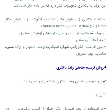
این روند به یکسری تجهیزات نیاز دارد که در ادامه ذکر شده‌اند.
➖کشت باکتری (به عنوان مثال coli) در آبگوشت (به عنوان مثال
Luria Bertani (LB) Broth یا Nutrient Broth)
➖ظروف شیشه‌ای: ارلن مایر، مزور، لوله‌های آزمایش استریل
➖معرف‌ها: آب مقطر
➖سایر الزامات: انکوباتور، شیکر، اسپکتروفتومتر، سمپلر و نوک سمپلر
مناسب، لوپ استریل
◀️روش ترسیم منحنی رشد باکتری
✔️برای ترسیم منحنی رشد باکتری به شکل زیر عمل کنید.
۱️⃣روز ۱
➖با استفاده از لوپ استریل، یک حلقه از کشت باکتریایی را روی