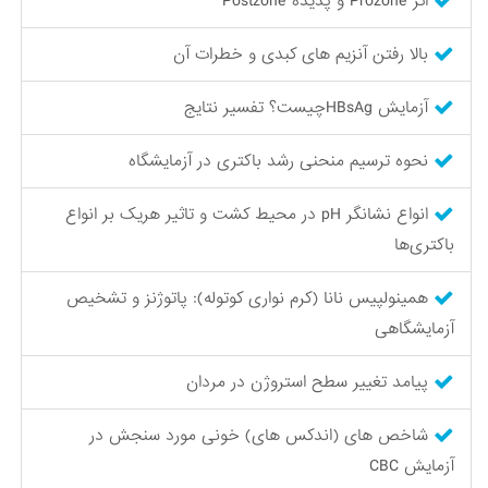
اثر Prozone و پدیده Postzone
بالا رفتن آنزیم های کبدی و خطرات آن
آزمایش HBsAgچیست؟ تفسیر نتایج
نحوه ترسیم منحنی رشد باکتری در آزمایشگاه
انواع نشانگر pH در محیط کشت و تاثیر هریک بر انواع
باکتری‌ها
همینولپیس نانا (کرم نواری کوتوله): پاتوژنز و تشخیص
آزمایشگاهی
پیامد تغییر سطح استروژن در مردان
شاخص های (اندکس های) خونی مورد سنجش در
آزمایش CBC