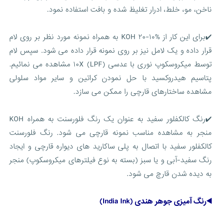
ناخن، مو، خلط، ادرار تغلیظ شده و بافت استفاده نمود.
✔️برای این کار از %۱۰-۲۰ KOH به همراه نمونه مورد نظر بر روی لام
قرار داده و یک لامل نیز بر روی نمونه قرار داده می شود. سپس لام
توسط میکروسکوپ نوری با عدسی ۱۰X (LPF) مشاهده می نمائیم.
پتاسیم هیدروکسید با حل نمودن کراتین و سایر مواد سلولی
مشاهده ساختارهای قارچی را ممکن می سازد.
✔️رنگ کالکفلور سفید به عنوان یک رنگ فلورسنت به همراه KOH
منجر به مشاهده مناسب نمونه قارچی می شود. رنگ فلورسنت
کالکفلور سفید با اتصال به پلی ساکارید های دیواره قارچی و ایجاد
رنگ سفید-آبی و یا سبز (بسته به نوع فیلترهای میکروسکوپ) منجر
به دیده شدن قارچ می شود.
◀️رنگ آمیزی جوهر هندی (India Ink)