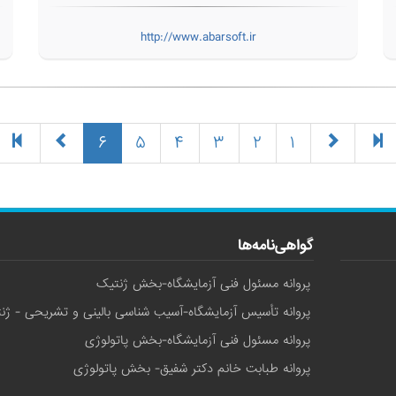
http://www.abarsoft.ir
(current)
۶
۵
۴
۳
۲
۱
گواهی‌نامه‌ها
پروانه مسئول فنی آزمایشگاه-بخش ژنتیک
پروانه تأسیس آزمایشگاه-آسیب شناسی بالینی و تشریحی - ژن
پروانه مسئول فنی آزمایشگاه-بخش پاتولوژی
پروانه طبابت خانم دکتر شفیق- بخش پاتولوژی